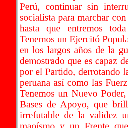
Perú, continuar sin inter
socialista para marchar con
hasta que entremos tod
Tenemos un Ejercitó Popula
en los largos años de la gu
demostrado que es capaz de
por el Partido, derrotando 
peruana así como las Fuerza
Tenemos un Nuevo Poder, c
Bases de Apoyo, que bril
irrefutable de la validez 
maoísmo y un Frente que