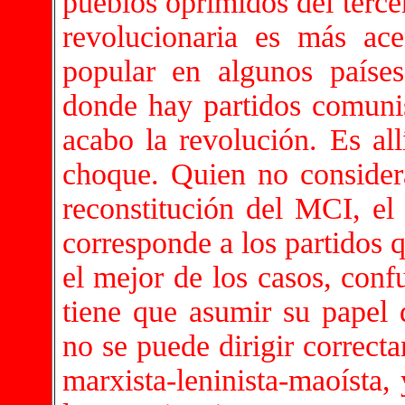
pueblos oprimidos del terce
revolucionaria es más ace
popular en algunos países
donde hay partidos comunis
acabo la revolución. Es all
choque. Quien no considera
reconstitución del MCI, el
corresponde a los partidos q
el mejor de los casos, conf
tiene que asumir su papel d
no se puede dirigir correct
marxista-leninista-maoísta,