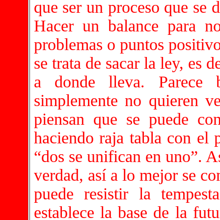
que ser un proceso que se d
Hacer un balance para no
problemas o puntos positiv
se trata de sacar la ley, es 
a donde lleva. Parece 
simplemente no quieren ver
piensan que se puede cons
haciendo raja tabla con el 
“dos se unifican en uno”. A
verdad, así a lo mejor se co
puede resistir la tempes
establece la base de la fut