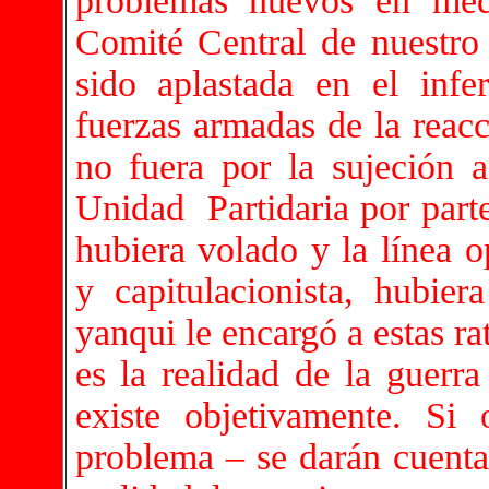
problemas nuevos en med
Comité Central de nuestro 
sido aplastada en el infe
fuerzas armadas de la reacc
no fuera por la sujeción a
Unidad Partidaria por parte
hubiera volado y la línea o
y capitulacionista, hubie
yanqui le encargó a estas ra
es la realidad de la guerra
existe objetivamente. Si 
problema – se darán cuenta