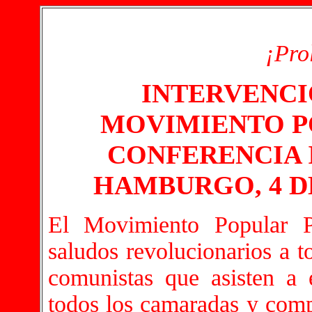
¡Prol
INTERVENCI
MOVIMIENTO P
CONFERENCIA 
HAMBURGO, 4 DE
El Movimiento Popular P
saludos revolucionarios a t
comunistas que asisten a e
todos los camaradas y com