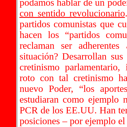
podamos hablar de un pode
con sentido revolucionario
partidos comunistas que c
hacen los “partidos com
reclaman ser adherente
situación? Desarrollan sus
cretinismo parlamentario,
roto con tal cretinismo h
nuevo Poder, “los aporte
estudiaran como ejemplo n
PCR de los EE.UU. Han termi
posiciones – por ejemplo el