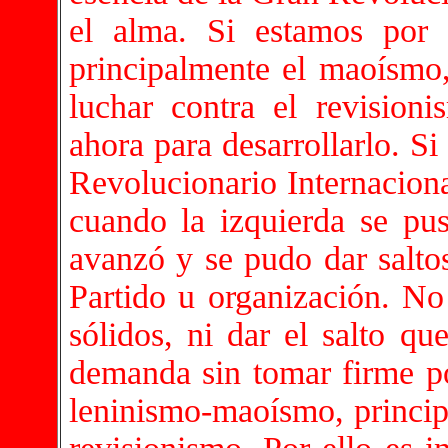
el alma. Si estamos por 
principalmente el maoísmo,
luchar contra el revision
ahora para desarrollarlo. S
Revolucionario Internacion
cuando la izquierda se pu
avanzó y se pudo dar saltos
Partido u organización. No
sólidos, ni dar el salto qu
demanda sin tomar firme p
leninismo-maoísmo, princip