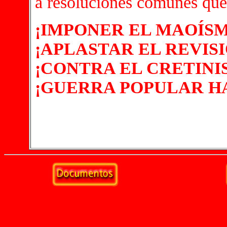
a resoluciones comunes que
¡IMPONER EL MAOÍS
¡APLASTAR EL REVIS
¡CONTRA EL CRETIN
¡GUERRA POPULAR H