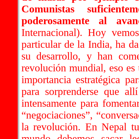
Comunistas suficientem
poderosamente al avan
Internacional). Hoy vemo
particular de la India, ha 
su desarrollo, y han com
revolución mundial, eso es
importancia estratégica pa
para sorprenderse que allí
intensamente para fomentar 
“negociaciones”, “conversac
la revolución. En Nepal tu
mundo debemos sacar le