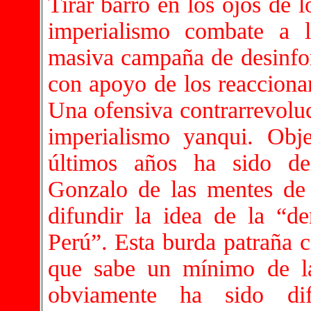
Tirar barro en los ojos de 
imperialismo combate a 
masiva campaña de desinfor
con apoyo de los reaccionar
Una ofensiva contrarrevoluc
imperialismo yanqui. Obje
últimos años ha sido de 
Gonzalo de las mentes de
difundir la idea de la “de
Perú”. Esta burda patraña c
que sabe un mínimo de la
obviamente ha sido dif